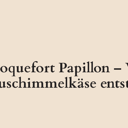
oquefort Papillon 
uschimmelkäse ents