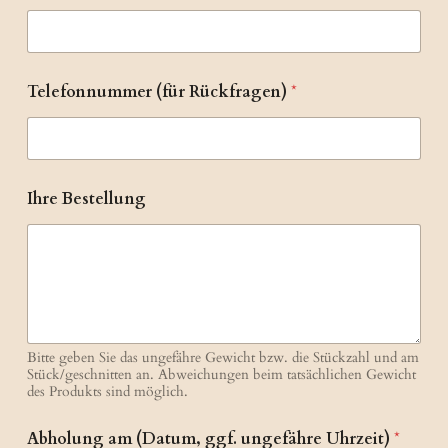
Telefonnummer (für Rückfragen)
*
*
Ihre Bestellung
U
h
r
z
e
i
t
)
Bitte geben Sie das ungefähre Gewicht bzw. die Stückzahl und am
Stück/geschnitten an. Abweichungen beim tatsächlichen Gewicht
des Produkts sind möglich.
Abholung am (Datum, ggf. ungefähre Uhrzeit)
*